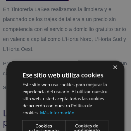
En Tintorería LaBea realizamos la limpieza y el
planchado de los trajes de fallera a un precio sin
competencia con el servicio a domicilio gratuito tanto
en valencia capital como L’Horta Nord, L’Horta Sud y
L’Horta Oest.
Predesmanchado, lavado, secado y planchado de un
×
corpiño de fallera adulta + manteleta si la lleva.
Ese sitio web utiliza cookies
Este sitio web usa cookies para mejorar la
Servicio a domicilio gratuito incluido.
experiencia del usuario. Al utilizar nuestro
sitio web, usted acepta todas las cookies
de acuerdo con nuestra Política de
Los clientes que vieron este
cookies.
Más información
producto también vieron
Cookies
Cookies de
estrictamente
rendimiento