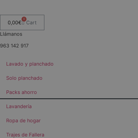
Ir
al
contenido
0
0,00
€
Cart
Llámanos
963 142 917
Lavado y planchado
Solo planchado
Packs ahorro
Lavandería
Ropa de hogar
Trajes de Fallera