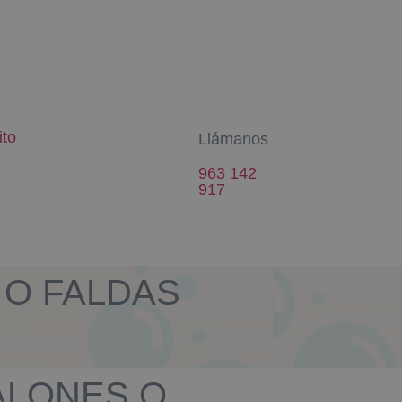
ito
Llámanos
963 142
917
S O FALDAS
ALONES O