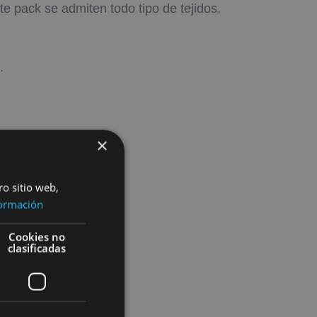
e pack se admiten todo tipo de tejidos,
.
×
ro sitio web,
ormación
Cookies no
clasificadas
POLO
6,00
€