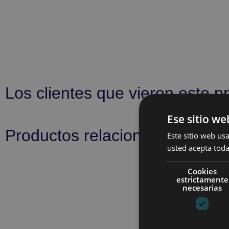
Los clientes que vieron este p
Ese sitio we
Productos relacionados
Este sitio web usa
usted acepta toda
Cookies
estrictamente
necesarias
JERSEY
6,00
€