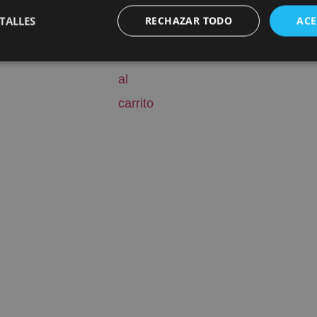
10,50
€
TALLES
RECHAZAR TODO
ACE
Añadir
al
carrito