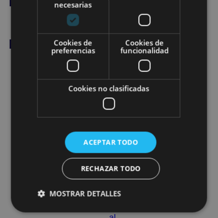
necesarias
Productos relacionados
Cookies de
Cookies de
preferencias
funcionalidad
Cookies no clasificadas
JUEGO
DE
SÁBANAS
ACEPTAR TODO
INDIVIDUAL
RECHAZAR TODO
17,00
€
MOSTRAR DETALLES
Añadir
al