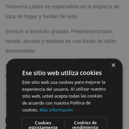
Tintorería LaBea es especialista en la limpieza de
ropa de hogar y fundas de sofa.
Servicio a domicilio gratuito. Predesmanchado,
lavado, secado y doblado de una funda de sillón
desmontable.
×
Si tu funda no es desmontable y necesitas limpiar
Ese sitio web utiliza cookies
el sillon sin moverlo de tu casa, llámanos al 963
Este sitio web usa cookies para mejorar la
142 917 y te daremos el contacto de nuestro
experiencia del usuario. Al utilizar nuestro
colaborador.
sitio web, usted acepta todas las cookies
de acuerdo con nuestra Política de
cookies.
Más información
Los clientes que vieron este
Cookies
Cookies de
producto también vieron
estrictamente
rendimiento