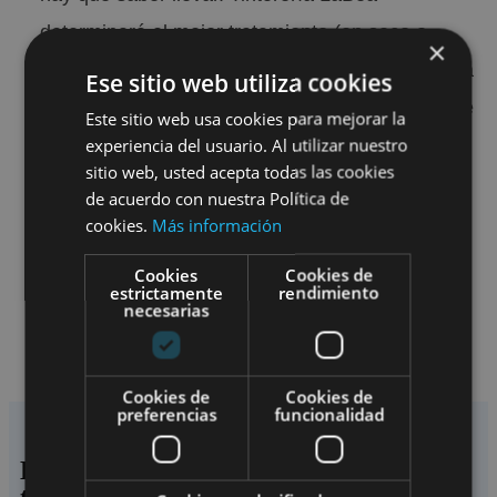
determinará el mejor tratamiento (en seco o
×
agua) y te la dejará en perfecto estado de revista
Ese sitio web utiliza cookies
para lucirla en esos días de invierno que se hace
Este sitio web usa cookies para mejorar la
experiencia del usuario. Al utilizar nuestro
tan necesaria.
sitio web, usted acepta todas las cookies
de acuerdo con nuestra Política de
Servicio a domicilio gratuito. Predesmanchado,
cookies.
Más información
lavado, secado y planchado de una gabardina.
Cookies
Cookies de
estrictamente
rendimiento
Se entrega con funda y en percha.
necesarias
Cookies de
Cookies de
preferencias
funcionalidad
Los clientes que vieron este producto