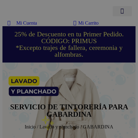
Mi Cuenta
Mi Carrito
Lavado y planchado
Solo planchado
Packs ahorro
Ropa de hogar
Trajes de Fallera
Trajes de Fallera (solo planchado)
Limpieza de alfombras
Limpieza de pieles
25% de Descuento en tu Primer Pedido.
CÓDIGO: PRIMUS
*Excepto trajes de fallera, ceremonia y
alfombras.
SERVICIO DE TINTORERÍA PARA
GABARDINA
Inicio
/
Lavado y planchado
/ GABARDINA