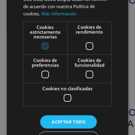
PLANCHAD
de acuerdo con nuestra Política de
VESTIDO
cookies.
Más información
LARGO
Cookies
Cookies de
estrictamente
rendimiento
necesarias
15,00
€
Añadir
al
Cookies de
Cookies de
preferencias
funcionalidad
carrito
Cookies no clasificadas
PLANCHAD
PLANCHADO
AMERICANA
VESTIDO
ACEPTAR TODO