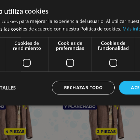
Se devuelve con funda y en perch
b utiliza cookies
Servicio a domicilio gratuito inc
 cookies para mejorar la experiencia del usuario. Al utilizar nuest
s las cookies de acuerdo con nuestra Política de cookies.
Más inf
Cookies de
Cookies de
Cookies de
rendimiento
preferencias
funcionalidad
roducto también vieron
TALLES
RECHAZAR TODO
ACE