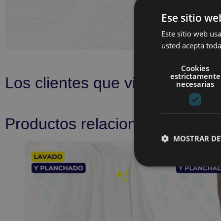
Ese sitio we
Este sitio web usa
usted acepta toda
Cookies
estrictamente
Los clientes que vieron este p
necesarias
Productos relacionados
MOSTRAR DE