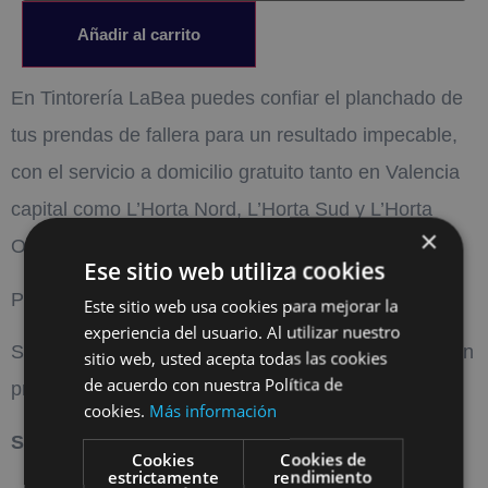
Añadir al carrito
En Tintorería LaBea puedes confiar el planchado de
tus prendas de fallera para un resultado impecable,
con el servicio a domicilio gratuito tanto en Valencia
capital como L’Horta Nord, L’Horta Sud y L’Horta
×
Oest.
Ese sitio web utiliza cookies
Planchado profesional de una manteleta de fallera.
Este sitio web usa cookies para mejorar la
experiencia del usuario. Al utilizar nuestro
Se devuelve con funda y en percha o doblado, según
sitio web, usted acepta todas las cookies
de acuerdo con nuestra Política de
preferencia.
cookies.
Más información
Servicio a domicilio gratuito incluido.
Cookies
Cookies de
estrictamente
rendimiento