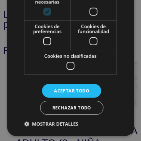
necesarias
Los clientes que vieron este
producto también vieron
Cookies de
Cookies de
preferencias
funcionalidad
Productos relacionados
Cookies no clasificadas
ACEPTAR TODO
RECHAZAR TODO
TRAJE DE
CORPIÑO
MOSTRAR DETALLES
FALLERO
DE FALLERA